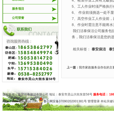
4、检查作业工具有无破
5、工人作业时须严格执
服务项目
6、 作业前须挑选一处不
公司荣誉
7、高空作业工人作业前，
8、作业时需注意不能将水
我们洁泰保洁公司服务包
务，我们洁泰保洁是您的选择，
相关标签：
泰安保洁
泰
上一篇：
我市家政服务业存在的主要问题|
版权所有：泰安洁泰保洁有限公司 地址：泰安市灵山大街东首58号
服务电话： 1865
网址：
www.tswybjgs.com
鲁公网安备37090202001381号
管理登录
本站关键