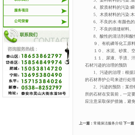
3、染料材料的污染:油
4、胶质材料的污染:瞬
服务项目
5、木质材料的污染:木
公司荣誉
6、不良的水:有颜色
7、不良的填缝材料
8、酸性的清洁剂和酸
９、有机磷等化工原料
１０、水泥、砂浆、空
１１、尿液、手渍、汗
石材污迹的治理的预防
1、污迹的治理：根据采
的石材养护公司来进行处
2、污迹的预防：某些特
所的石材在安装前，一定
应注意采取保护措施，避
上一篇：
常规保洁服务介绍
下一篇